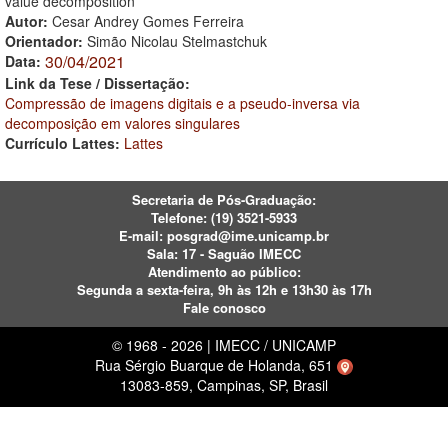
value decomposition
Autor:
Cesar Andrey Gomes Ferreira
Orientador:
Simão Nicolau Stelmastchuk
30/04/2021
Data:
Link da Tese / Dissertação:
Compressão de imagens digitais e a pseudo-inversa via
decomposição em valores singulares
Currículo Lattes:
Lattes
Secretaria de Pós-Graduação:
Telefone:
(19) 3521-5933
E-mail:
posgrad@ime.unicamp.br
Sala: 17 - Saguão IMECC
Atendimento ao público:
Segunda a sexta-feira, 9h às 12h e 13h30 às 17h
Fale conosco
© 1968 - 2026 | IMECC / UNICAMP
Rua Sérgio Buarque de Holanda, 651
13083-859, Campinas, SP, Brasil