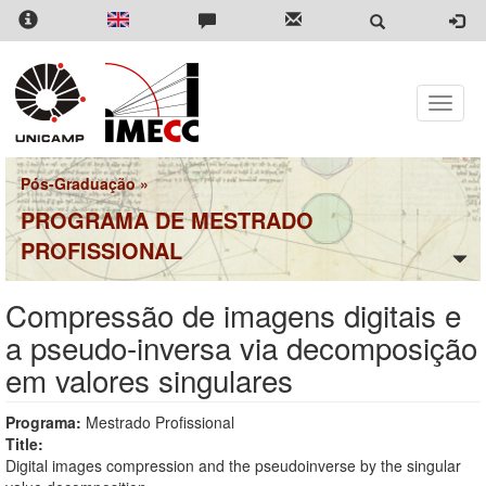
Pular
para
o
conteúdo
principal
Toggle
naviga
Pós-Graduação
»
PROGRAMA DE MESTRADO
PROFISSIONAL
Compressão de imagens digitais e
a pseudo-inversa via decomposição
em valores singulares
Programa:
Mestrado Profissional
Title:
Digital images compression and the pseudoinverse by the singular