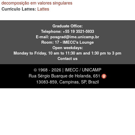
decomposição em valores singulares
Currículo Lattes:
Lattes
Graduate Office:
Telephone:
+55 19 3521-5933
E-mail:
posgrad@ime.unicamp.br
Room: 17 - IMECC's Lounge
Open weekdays:
Monday to Friday, 10 am to 11:30 am and 1:30 pm to 3 pm
Contact us
© 1968 - 2026 | IMECC / UNICAMP
Rua Sérgio Buarque de Holanda, 651
13083-859, Campinas, SP, Brazil