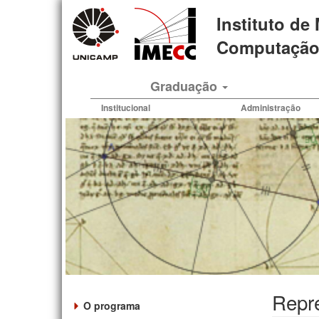
Pular
Instituto de
para
o
Computação 
conteúdo
principal
Graduação
Institucional
Administração
Repr
O programa