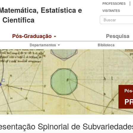
|
PROFESSORES
 Matemática, Estatística e
VISITANTES
Formulá
Científica
de
Buscar
Pós-Graduação
Pesquisa
busca
Departamentos
Biblioteca
Pós
P
esentação Spinorial de Subvariedad