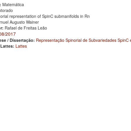
:
Matemática
torado
orial representation of SpinC submanifolds in Rn
muel Augusto Wainer
or:
Rafael de Freitas Leão
08/2017
ese / Dissertação:
Representação Spinorial de Subvariedades SpinC
 Lattes:
Lattes