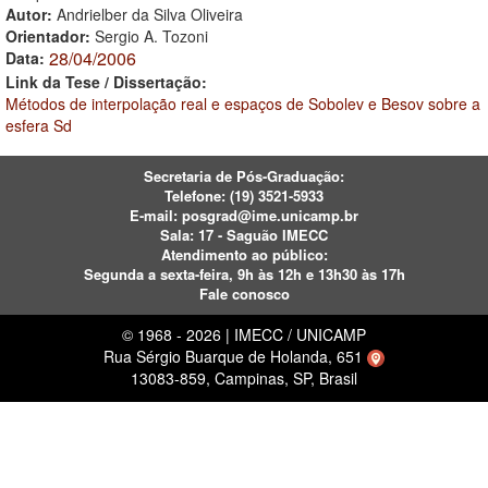
Autor:
Andrielber da Silva Oliveira
Orientador:
Sergio A. Tozoni
28/04/2006
Data:
Link da Tese / Dissertação:
Métodos de interpolação real e espaços de Sobolev e Besov sobre a
esfera Sd
Secretaria de Pós-Graduação:
Telefone:
(19) 3521-5933
E-mail:
posgrad@ime.unicamp.br
Sala: 17 - Saguão IMECC
Atendimento ao público:
Segunda a sexta-feira, 9h às 12h e 13h30 às 17h
Fale conosco
© 1968 - 2026 | IMECC / UNICAMP
Rua Sérgio Buarque de Holanda, 651
13083-859, Campinas, SP, Brasil