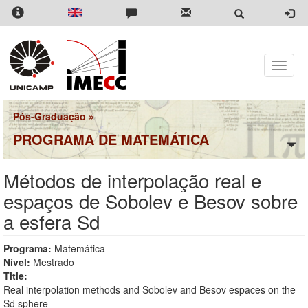
Pular
para
o
conteúdo
principal
Toggle
naviga
Pós-Graduação
»
PROGRAMA DE MATEMÁTICA
Métodos de interpolação real e
espaços de Sobolev e Besov sobre
a esfera Sd
Programa:
Matemática
Nível:
Mestrado
Title:
Real interpolation methods and Sobolev and Besov espaces on the
Sd sphere