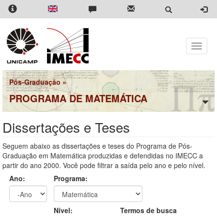
Pular
para
o
conteúdo
principal
Toggle
naviga
Pós-Graduação
»
PROGRAMA DE MATEMÁTICA
Dissertações e Teses
Seguem abaixo as dissertações e teses do Programa de Pós-
Graduação em Matemática produzidas e defendidas no IMECC a
partir do ano 2000. Você pode filtrar a saída pelo ano e pelo nível.
Ano:
Programa:
Ano
Ano:
Nível:
Termos de busca