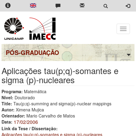
Pular
para
o
conteúdo
principal
Toggle
naviga
PÓS-GRADUAÇÃO
Aplicações tau(p;q)-somantes e
sigma (p)-nucleares
Programa:
Matemática
Nível:
Doutorado
Title:
Tau(p;q)-summing and sigma(p)-nuclear mappings
Autor:
Ximena Mujica
Orientador:
Mario Carvalho de Matos
17/02/2006
Data:
Link da Tese / Dissertação:
Aplicações tau(p;q)-somantes e sigma (p)-nucleares