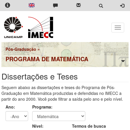
Pular
para
o
conteúdo
principal
Toggle
naviga
Pós-Graduação
»
PROGRAMA DE MATEMÁTICA
Dissertações e Teses
Seguem abaixo as dissertações e teses do Programa de Pós-
Graduação em Matemática produzidas e defendidas no IMECC a
partir do ano 2000. Você pode filtrar a saída pelo ano e pelo nível.
Ano:
Programa:
Ano
Ano:
Nível:
Termos de busca