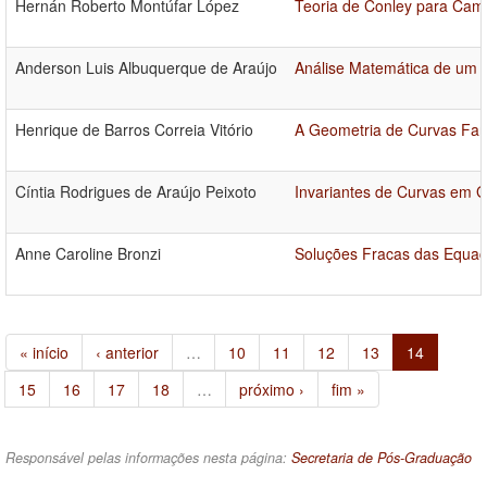
Hernán Roberto Montúfar López
Teoria de Conley para Cam
Anderson Luis Albuquerque de Araújo
Análise Matemática de um 
Henrique de Barros Correia Vitório
A Geometria de Curvas Fan
Cíntia Rodrigues de Araújo Peixoto
Invariantes de Curvas em G
Anne Caroline Bronzi
Soluções Fracas das Equaç
« início
‹ anterior
…
10
11
12
13
14
15
16
17
18
…
próximo ›
fim »
Responsável pelas informações nesta página:
Secretaria de Pós-Graduação