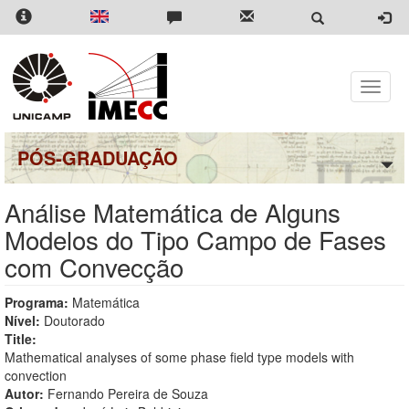
Pular
para
o
conteúdo
principal
Toggle
naviga
PÓS-GRADUAÇÃO
Análise Matemática de Alguns
Modelos do Tipo Campo de Fases
com Convecção
Programa:
Matemática
Nível:
Doutorado
Title:
Mathematical analyses of some phase field type models with
convection
Autor:
Fernando Pereira de Souza