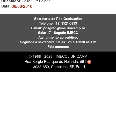
Orientador:
José Luiz Boldrini
08/06/2010
Data:
Secretaria de Pós-Graduação:
Telefone:
(19) 3521-5933
E-mail:
posgrad@ime.unicamp.br
Sala: 17 - Saguão IMECC
Atendimento ao público:
Segunda a sexta-feira, 9h às 12h e 13h30 às 17h
Fale conosco
© 1968 - 2026 | IMECC / UNICAMP
Rua Sérgio Buarque de Holanda, 651
13083-859, Campinas, SP, Brasil