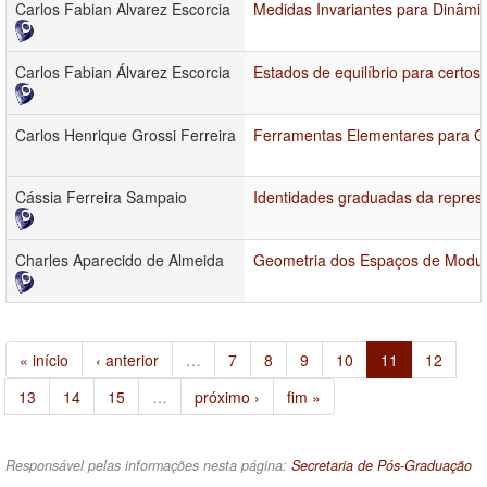
Carlos Fabian Alvarez Escorcia
Medidas Invariantes para Dinâ
Carlos Fabian Álvarez Escorcia
Estados de equilíbrio para certos
Carlos Henrique Grossi Ferreira
Ferramentas Elementares para Ge
Cássia Ferreira Sampaio
Identidades graduadas da represe
Charles Aparecido de Almeida
Geometria dos Espaços de Moduli
« início
‹ anterior
…
7
8
9
10
11
12
13
14
15
…
próximo ›
fim »
Responsável pelas informações nesta página:
Secretaria de Pós-Graduação