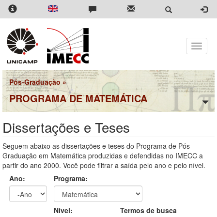
Pular
para
o
conteúdo
principal
Toggle
naviga
Pós-Graduação
»
PROGRAMA DE MATEMÁTICA
Dissertações e Teses
Seguem abaixo as dissertações e teses do Programa de Pós-
Graduação em Matemática produzidas e defendidas no IMECC a
partir do ano 2000. Você pode filtrar a saída pelo ano e pelo nível.
Ano:
Programa:
Ano
Ano:
Nível:
Termos de busca