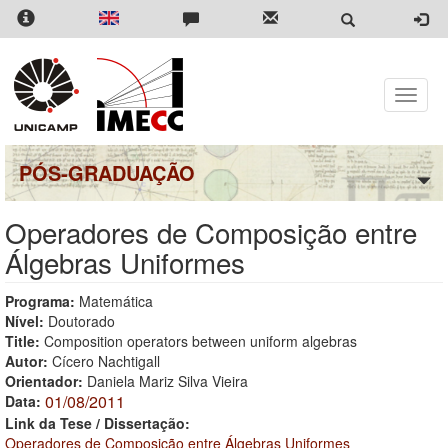
Pular
para
o
conteúdo
principal
Toggle
naviga
PÓS-GRADUAÇÃO
Operadores de Composição entre
Álgebras Uniformes
Programa:
Matemática
Nível:
Doutorado
Title:
Composition operators between uniform algebras
Autor:
Cícero Nachtigall
Orientador:
Daniela Mariz Silva Vieira
01/08/2011
Data:
Link da Tese / Dissertação:
Operadores de Composição entre Álgebras Uniformes