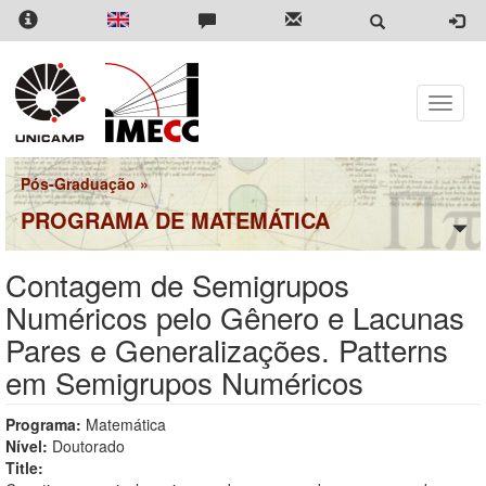
Pular
para
o
conteúdo
principal
Toggle
naviga
Pós-Graduação
»
PROGRAMA DE MATEMÁTICA
Contagem de Semigrupos
Numéricos pelo Gênero e Lacunas
Pares e Generalizações. Patterns
em Semigrupos Numéricos
Programa:
Matemática
Nível:
Doutorado
Title: