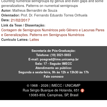
Counting numerical semigroups by genus and even gaps and some
generalizations. Patterns on numerical semigroups
Autor:
Matheus Bernardini de Souza
Orientador:
Prof. Dr. Fernando Eduardo Torres Orihuela
21/02/2017
Data:
Link da Tese / Dissertação:
Contagem de Semigrupos Numéricos pelo Gênero e Lacunas Pares
e Generalizações. Patterns em Semigrupos Numéricos
Currículo Lattes:
Lattes
Secretaria de Pós-Graduação:
Telefone:
(19) 3521-5933
E-mail:
posgrad@ime.unicamp.br
Sala: 17 - Saguão IMECC
Atendimento ao público:
Segunda a sexta-feira, 9h às 12h e 13h30 às 17h
Fale conosco
© 1968 - 2026 | IMECC / UNICAMP
Rua Sérgio Buarque de Holanda, 651
13083-859, Campinas, SP, Brasil