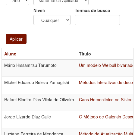
Ano
Ano:
Nível:
Termos de busca
Aplicar
Aluno
Título
Mário Hissamitsu Tarumoto
Um modelo Weibull bivariado 
Michel Eduardo Beleza Yamagishi
Métodos interativos de dec
Rafael Ribeiro Dias Vilela de Oliveira
Caos Homoclínico no Sistema
Jorge Lizardo Diaz Calle
O Método de Galerkin Descon
Luziane Ferreira de Mendonça
Método de Atualização Multi