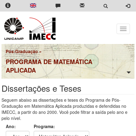
Pular
para
o
conteúdo
principal
Toggle
naviga
Pós-Graduação
»
PROGRAMA DE MATEMÁTICA
APLICADA
Dissertações e Teses
Seguem abaixo as dissertações e teses do Programa de Pós-
Graduação em Matemática Aplicada produzidas e defendidas no
IMECC, a partir do ano 2000. Você pode filtrar a saída pelo ano e
pelo nível.
Ano:
Programa: