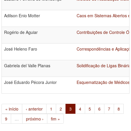
Adilson Enio Motter
Caos em Sistemas Abertos e
Rogério de Aguiar
Contribuições de Controle Ót
José Heleno Faro
Correspondências e Aplicaçõ
Gabriela del Valle Planas
Solidificação de Ligas Binár
José Eduardo Pécora Junior
Esquematização de Médicos
« início
‹ anterior
1
2
3
4
5
6
7
8
9
…
próximo ›
fim »