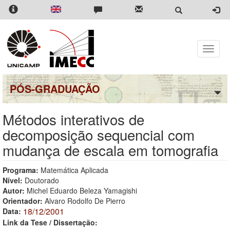
Pular
para
o
conteúdo
principal
Toggle
naviga
PÓS-GRADUAÇÃO
Métodos interativos de
decomposição sequencial com
mudança de escala em tomografia
Programa:
Matemática Aplicada
Nível:
Doutorado
Autor:
Michel Eduardo Beleza Yamagishi
Orientador:
Alvaro Rodolfo De Pierro
18/12/2001
Data:
Link da Tese / Dissertação: