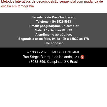
Métodos interativos de decomposição sequencial com mudança de
escala em tomografia
Secretaria de Pós-Graduação:
Telefone:
(19) 3521-5933
E-mail:
posgrad@ime.unicamp.br
Sala: 17 - Saguão IMECC
Atendimento ao público:
Segunda a sexta-feira, 9h às 12h e 13h30 às 17h
Fale conosco
© 1968 - 2026 | IMECC / UNICAMP
Rua Sérgio Buarque de Holanda, 651
13083-859, Campinas, SP, Brasil