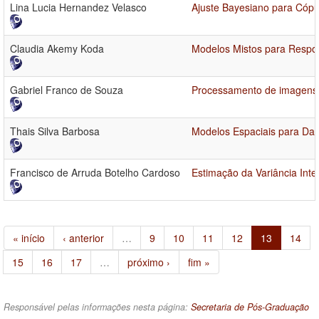
Lina Lucia Hernandez Velasco
Ajuste Bayesiano para Cópu
Claudia Akemy Koda
Modelos Mistos para Respo
Gabriel Franco de Souza
Processamento de imagens S
Thais Silva Barbosa
Modelos Espaciais para Da
Francisco de Arruda Botelho Cardoso
Estimação da Variância Int
« início
‹ anterior
…
9
10
11
12
13
14
15
16
17
…
próximo ›
fim »
Responsável pelas informações nesta página:
Secretaria de Pós-Graduação