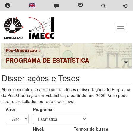
Pular
para
o
conteúdo
principal
Toggle
naviga
Pós-Graduação
»
PROGRAMA DE ESTATÍSTICA
Dissertações e Teses
Abaixo encontra-se a relação das teses e dissertações do Programa
de Pós-Graduação em Estatística, a partir do ano 2000. Você pode
filtrar os resultados por ano e por nível.
Ano:
Programa:
Ano
Ano:
Nível:
Termos de busca