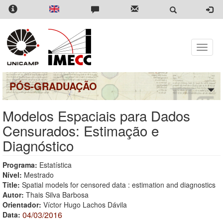
Pular
para
o
conteúdo
principal
Toggle
naviga
PÓS-GRADUAÇÃO
Modelos Espaciais para Dados
Censurados: Estimação e
Diagnóstico
Programa:
Estatística
Nível:
Mestrado
Title:
Spatial models for censored data : estimation and diagnostics
Autor:
Thais Silva Barbosa
Orientador:
Víctor Hugo Lachos Dávila
04/03/2016
Data: