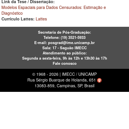
Link da Tese / Dissertação:
Modelos Espaciais para Dados Censurados: Estimação e
Diagnóstico
Currículo Lattes:
Lattes
Secretaria de Pós-Graduação:
Telefone:
(19) 3521-5933
E-mail:
posgrad@ime.unicamp.br
Sala: 17 - Saguão IMECC
Atendimento ao público:
Segunda a sexta-feira, 9h às 12h e 13h30 às 17h
Fale conosco
© 1968 - 2026 | IMECC / UNICAMP
Rua Sérgio Buarque de Holanda, 651
13083-859, Campinas, SP, Brasil