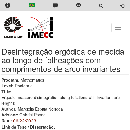
Skip
to
main
content
Toggle
naviga
Desintegração ergódica de medida
ao longo de folheações com
comprimentos de arco invariantes
Program:
Mathematics
Level:
Doctorate
Title:
Ergodic measure disintegration along foliations with invariant arc-
lengths
Author:
Marcielis Espitia Noriega
Advisor:
Gabriel Ponce
06/22/2023
Date:
Link da Tese / Dissertação: