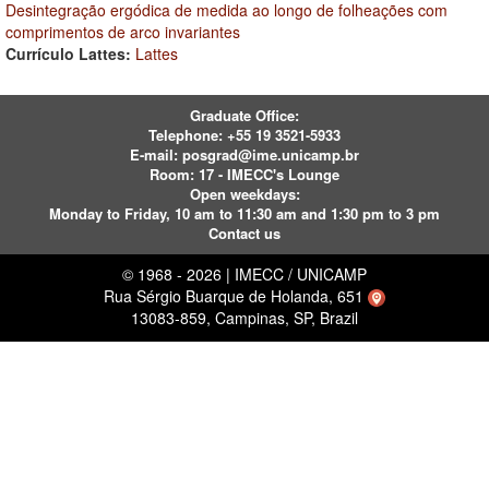
Desintegração ergódica de medida ao longo de folheações com
comprimentos de arco invariantes
Currículo Lattes:
Lattes
Graduate Office:
Telephone:
+55 19 3521-5933
E-mail:
posgrad@ime.unicamp.br
Room: 17 - IMECC's Lounge
Open weekdays:
Monday to Friday, 10 am to 11:30 am and 1:30 pm to 3 pm
Contact us
© 1968 - 2026 | IMECC / UNICAMP
Rua Sérgio Buarque de Holanda, 651
13083-859, Campinas, SP, Brazil