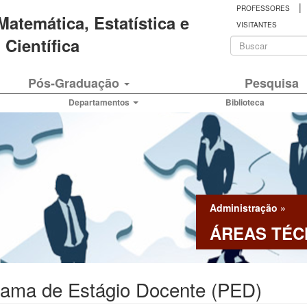
|
PROFESSORES
 Matemática, Estatística e
VISITANTES
Formulá
Científica
de
Buscar
Pós-Graduação
Pesquisa
busca
Departamentos
Biblioteca
Administração
»
ÁREAS TÉC
rama de Estágio Docente (PED)