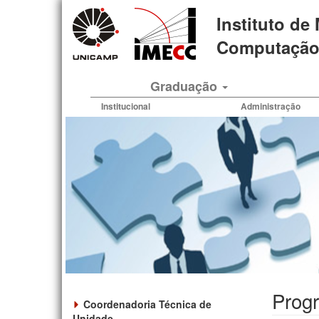
Pular
Instituto de
para
o
Computação 
conteúdo
principal
Graduação
Institucional
Administração
Prog
Coordenadoria Técnica de
Unidade