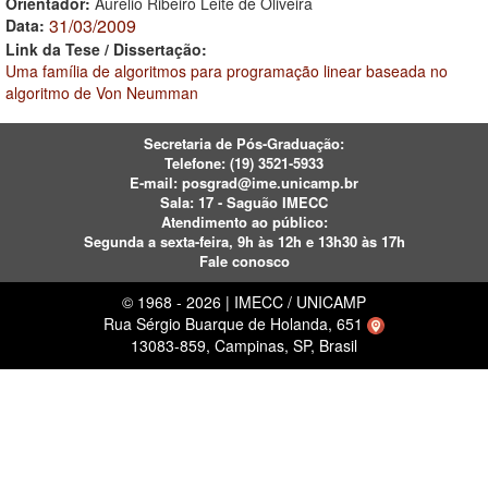
Orientador:
Aurelio Ribeiro Leite de Oliveira
31/03/2009
Data:
Link da Tese / Dissertação:
Uma família de algoritmos para programação linear baseada no
algoritmo de Von Neumman
Secretaria de Pós-Graduação:
Telefone:
(19) 3521-5933
E-mail:
posgrad@ime.unicamp.br
Sala: 17 - Saguão IMECC
Atendimento ao público:
Segunda a sexta-feira, 9h às 12h e 13h30 às 17h
Fale conosco
© 1968 - 2026 | IMECC / UNICAMP
Rua Sérgio Buarque de Holanda, 651
13083-859, Campinas, SP, Brasil