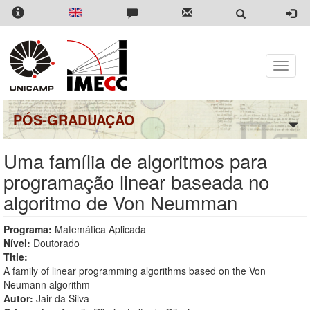
Pular
para
o
conteúdo
principal
Toggle
naviga
PÓS-GRADUAÇÃO
Uma família de algoritmos para
programação linear baseada no
algoritmo de Von Neumman
Programa:
Matemática Aplicada
Nível:
Doutorado
Title:
A family of linear programming algorithms based on the Von
Neumann algorithm
Autor:
Jair da Silva