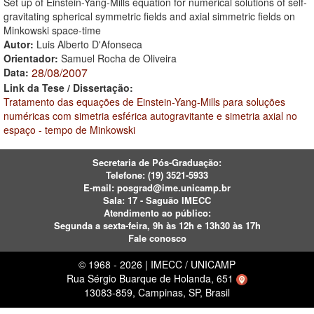
Set up of Einstein-Yang-Mills equation for numerical solutions of self-
gravitating spherical symmetric fields and axial simmetric fields on
Minkowski space-time
Autor:
Luis Alberto D'Afonseca
Orientador:
Samuel Rocha de Oliveira
28/08/2007
Data:
Link da Tese / Dissertação:
Tratamento das equações de Einstein-Yang-Mills para soluções
numéricas com simetria esférica autogravitante e simetria axial no
espaço - tempo de Minkowski
Secretaria de Pós-Graduação:
Telefone:
(19) 3521-5933
E-mail:
posgrad@ime.unicamp.br
Sala: 17 - Saguão IMECC
Atendimento ao público:
Segunda a sexta-feira, 9h às 12h e 13h30 às 17h
Fale conosco
© 1968 - 2026 | IMECC / UNICAMP
Rua Sérgio Buarque de Holanda, 651
13083-859, Campinas, SP, Brasil