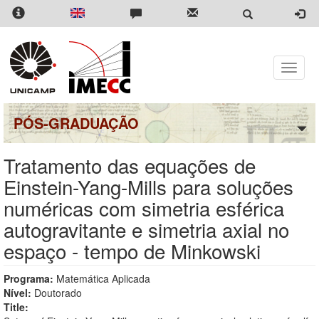
Pular
para
o
conteúdo
principal
Toggle
naviga
PÓS-GRADUAÇÃO
Tratamento das equações de
Einstein-Yang-Mills para soluções
numéricas com simetria esférica
autogravitante e simetria axial no
espaço - tempo de Minkowski
Programa:
Matemática Aplicada
Nível:
Doutorado
Title: