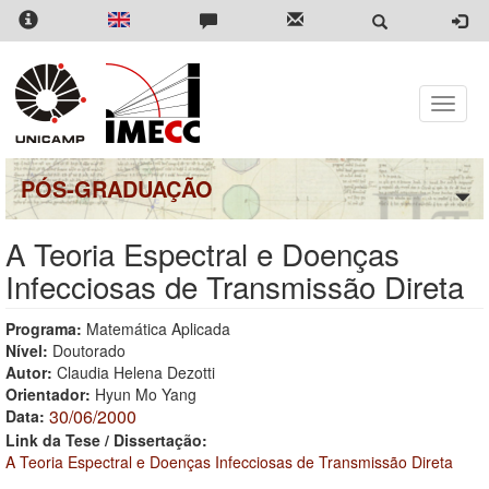
Pular
para
o
conteúdo
principal
Toggle
naviga
PÓS-GRADUAÇÃO
A Teoria Espectral e Doenças
Infecciosas de Transmissão Direta
Programa:
Matemática Aplicada
Nível:
Doutorado
Autor:
Claudia Helena Dezotti
Orientador:
Hyun Mo Yang
30/06/2000
Data:
Link da Tese / Dissertação:
A Teoria Espectral e Doenças Infecciosas de Transmissão Direta