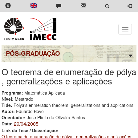
Pular
para
o
conteúdo
principal
Toggle
naviga
PÓS-GRADUAÇÃO
O teorema de enumeração de pólya
, generalizações e aplicações
Programa:
Matemática Aplicada
Nível:
Mestrado
Title:
Polya's enmeration theorem, generalizations and applications
Autor:
Eduardo Bovo
Orientador:
José Plínio de Oliveira Santos
29/04/2005
Data:
Link da Tese / Dissertação:
O teorema de enumeração de pólya , generalizações e aplicações