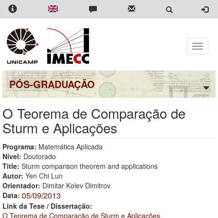
Pular
para
o
conteúdo
principal
Toggle
naviga
PÓS-GRADUAÇÃO
O Teorema de Comparação de
Sturm e Aplicações
Programa:
Matemática Aplicada
Nível:
Doutorado
Title:
Sturm comparison theorem and applications
Autor:
Yen Chi Lun
Orientador:
Dimitar Kolev Dimitrov
05/09/2013
Data:
Link da Tese / Dissertação:
O Teorema de Comparação de Sturm e Aplicações