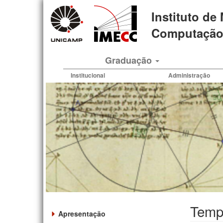
Pular
Instituto de
para
o
Computação 
conteúdo
principal
Graduação
Institucional
Administração
Tempo
Apresentação