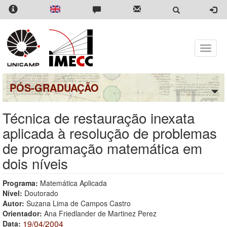
Pular
para
o
conteúdo
principal
Toggle
naviga
PÓS-GRADUAÇÃO
Técnica de restauração inexata
aplicada à resolução de problemas
de programação matemática em
dois níveis
Programa:
Matemática Aplicada
Nível:
Doutorado
Autor:
Suzana Lima de Campos Castro
Orientador:
Ana Friedlander de Martinez Perez
19/04/2004
Data: