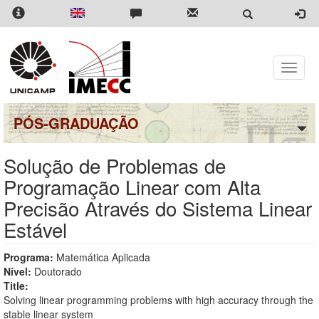
Pular
para
o
conteúdo
principal
Toggle
naviga
PÓS-GRADUAÇÃO
Solução de Problemas de
Programação Linear com Alta
Precisão Através do Sistema Linear
Estável
Programa:
Matemática Aplicada
Nível:
Doutorado
Title:
Solving linear programming problems with high accuracy through the
stable linear system