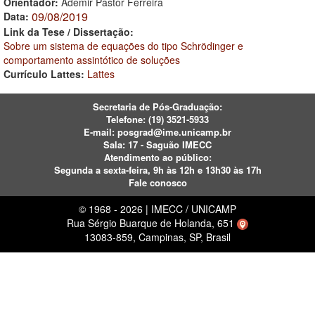
Orientador:
Ademir Pastor Ferreira
09/08/2019
Data:
Link da Tese / Dissertação:
Sobre um sistema de equações do tipo Schrödinger e
comportamento assintótico de soluções
Currículo Lattes:
Lattes
Secretaria de Pós-Graduação:
Telefone:
(19) 3521-5933
E-mail:
posgrad@ime.unicamp.br
Sala: 17 - Saguão IMECC
Atendimento ao público:
Segunda a sexta-feira, 9h às 12h e 13h30 às 17h
Fale conosco
© 1968 - 2026 | IMECC / UNICAMP
Rua Sérgio Buarque de Holanda, 651
13083-859, Campinas, SP, Brasil