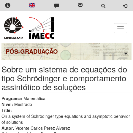
Pular
para
o
conteúdo
principal
Toggle
naviga
PÓS-GRADUAÇÃO
Sobre um sistema de equações do
tipo Schrödinger e comportamento
assintótico de soluções
Programa:
Matemática
Nível:
Mestrado
Title:
On a system of Schrödinger type equations and asymptotic behavior
of solutions
Autor:
Vicente Carlos Perez Alvarez