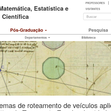
|
PROFESSORES
 Matemática, Estatística e
VISITANTES
Formulá
Científica
de
Buscar
Pós-Graduação
Pesquisa
busca
Departamentos
Biblioteca
emas de roteamento de veículos apl