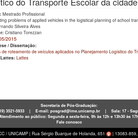
tico do Transporte Escolar da cida
:
Mestrado Profissional
ing problems of applied vehicles in the logistical planning of school tra
rnando Silveira Alves
or:
Cristiano Torezzan
05/2015
ese / Dissertação:
 de roteamento de veículos aplicados no Planejamento Logístico do T
 Lattes:
Lattes
Secretaria de Pós-Graduação:
19) 3521-5933
|
E-mail:
posgrad@ime.unicamp.br
|
Sala: 17 - S
Atendimento ao público:
Segunda a sexta-feira, 9h às 12h e 13h30 às 17
Fale conosco
ECC / UNICAMP
|
Rua Sérgio Buarque de Holanda, 651
|
13083-859, 