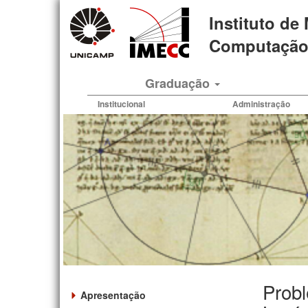
Pular
Instituto de
para
o
Computação 
conteúdo
principal
Graduação
Institucional
Administração
Probl
Apresentação