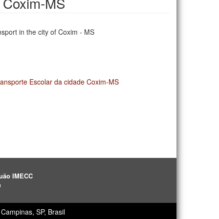
de Coxim-MS
nsport in the city of Coxim - MS
ransporte Escolar da cidade Coxim-MS
aguão IMECC
h
Campinas, SP, Brasil