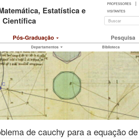
|
PROFESSORES
 Matemática, Estatística e
VISITANTES
Formulá
Científica
de
Buscar
Pós-Graduação
Pesquisa
busca
Departamentos
Biblioteca
blema de cauchy para a equação de 