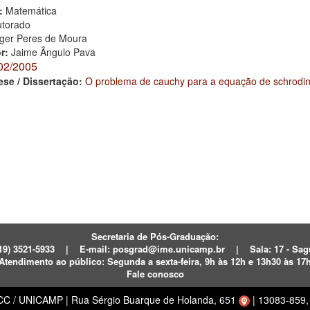
:
Matemática
torado
ger Peres de Moura
or:
Jaime Ângulo Pava
02/2005
ese / Dissertação:
O problema de cauchy para a equação de schrodin
Secretaria de Pós-Graduação:
19) 3521-5933
|
E-mail:
posgrad@ime.unicamp.br
|
Sala: 17 - S
Atendimento ao público:
Segunda a sexta-feira, 9h às 12h e 13h30 às 17
Fale conosco
ECC / UNICAMP
|
Rua Sérgio Buarque de Holanda, 651
|
13083-859, 