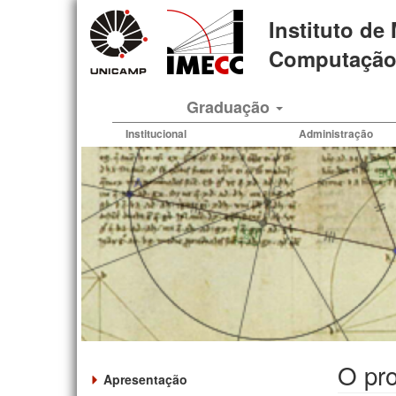
Pular
Instituto de
para
o
Computação 
conteúdo
principal
Graduação
Institucional
Administração
O pro
Apresentação