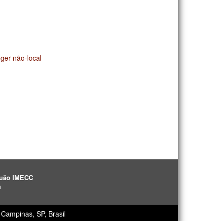
ger não-local
aguão IMECC
h
Campinas, SP, Brasil