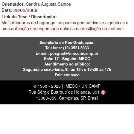
Orientador:
Sandra Augusta Santos
28/02/2008
Data:
Link da Tese / Dissertação:
Multiplicadores de Lagrange : aspectos geometricos e algebricos e
uma aplicação em engenharia quimica na destilação do metanol
Secretaria de Pós-Graduação:
Telefone:
(19) 3521-5933
E-mail:
posgrad@ime.unicamp.br
Sala: 17 - Saguão IMECC
Atendimento ao público:
Segunda a sexta-feira, 9h às 12h e 13h30 às 17h
Fale conosco
© 1968 - 2026 | IMECC / UNICAMP
Rua Sérgio Buarque de Holanda, 651
13083-859, Campinas, SP, Brasil