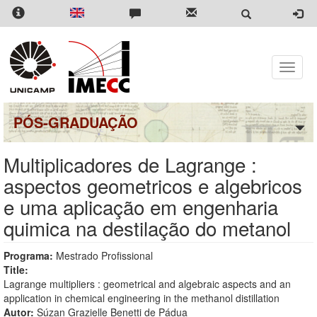
Pular
para
o
conteúdo
principal
Toggle
naviga
PÓS-GRADUAÇÃO
Multiplicadores de Lagrange :
aspectos geometricos e algebricos
e uma aplicação em engenharia
quimica na destilação do metanol
Programa:
Mestrado Profissional
Title:
Lagrange multipliers : geometrical and algebraic aspects and an
application in chemical engineering in the methanol distillation
Autor:
Súzan Grazielle Benetti de Pádua