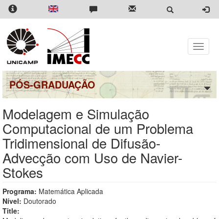
Pular
para
o
conteúdo
principal
Toggle
naviga
PÓS-GRADUAÇÃO
Modelagem e Simulação
Computacional de um Problema
Tridimensional de Difusão-
Advecção com Uso de Navier-
Stokes
Programa:
Matemática Aplicada
Nível:
Doutorado
Title: