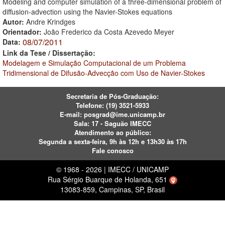
Modeling and computer simulation of a three-dimensional problem of
diffusion-advection using the Navier-Stokes equations
Autor:
Andre Krindges
Orientador:
João Frederico da Costa Azevedo Meyer
08/07/2011
Data:
Link da Tese / Dissertação:
Modelagem e Simulação Computacional de um Problema
Tridimensional de Difusão-Advecção com Uso de Navier-Stokes
Secretaria de Pós-Graduação:
Telefone:
(19) 3521-5933
E-mail:
posgrad@ime.unicamp.br
Sala: 17 - Saguão IMECC
Atendimento ao público:
Segunda a sexta-feira, 9h às 12h e 13h30 às 17h
Fale conosco
© 1968 - 2026 | IMECC / UNICAMP
Rua Sérgio Buarque de Holanda, 651
13083-859, Campinas, SP, Brasil