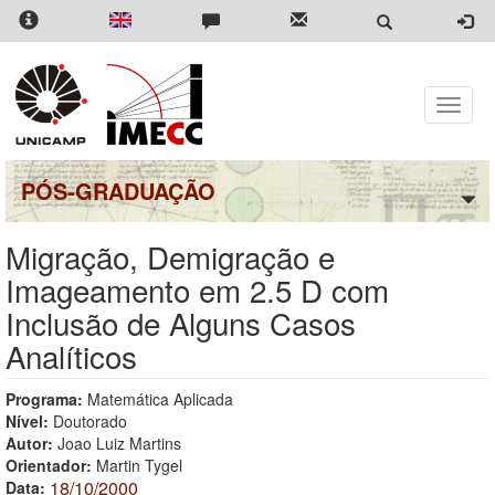
Pular
para
o
conteúdo
principal
Toggle
naviga
PÓS-GRADUAÇÃO
Migração, Demigração e
Imageamento em 2.5 D com
Inclusão de Alguns Casos
Analíticos
Programa:
Matemática Aplicada
Nível:
Doutorado
Autor:
Joao Luiz Martins
Orientador:
Martin Tygel
18/10/2000
Data: