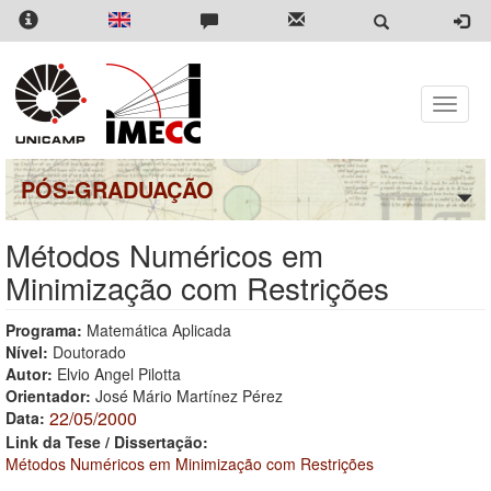
Pular
para
o
conteúdo
principal
Toggle
naviga
PÓS-GRADUAÇÃO
Métodos Numéricos em
Minimização com Restrições
Programa:
Matemática Aplicada
Nível:
Doutorado
Autor:
Elvio Angel Pilotta
Orientador:
José Mário Martínez Pérez
22/05/2000
Data:
Link da Tese / Dissertação:
Métodos Numéricos em Minimização com Restrições