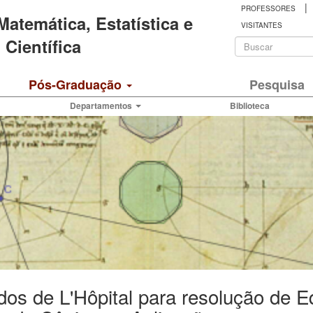
|
PROFESSORES
 Matemática, Estatística e
VISITANTES
Formulá
Científica
de
Buscar
Pós-Graduação
Pesquisa
busca
Departamentos
Biblioteca
os de L'Hôpital para resolução de E