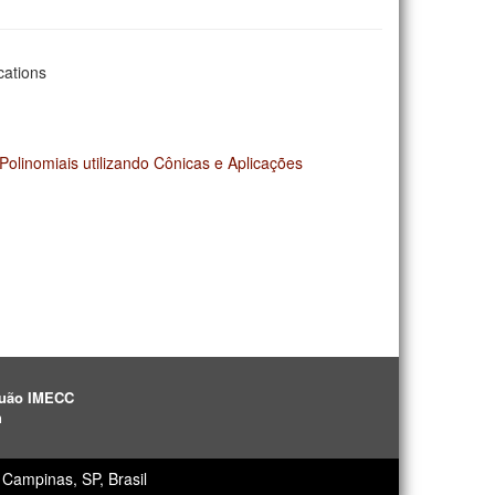
cations
olinomiais utilizando Cônicas e Aplicações
aguão IMECC
h
Campinas, SP, Brasil