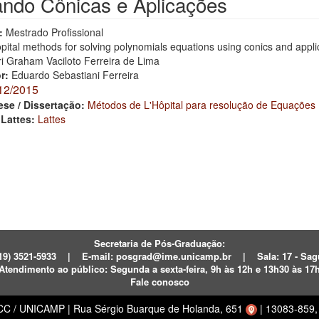
zando Cônicas e Aplicações
:
Mestrado Profissional
pital methods for solving polynomials equations using conics and appli
ri Graham Vaciloto Ferreira de Lima
or:
Eduardo Sebastiani Ferreira
12/2015
ese / Dissertação:
Métodos de L'Hôpital para resolução de Equações P
 Lattes:
Lattes
Secretaria de Pós-Graduação:
19) 3521-5933
|
E-mail:
posgrad@ime.unicamp.br
|
Sala: 17 - S
Atendimento ao público:
Segunda a sexta-feira, 9h às 12h e 13h30 às 17
Fale conosco
ECC / UNICAMP
|
Rua Sérgio Buarque de Holanda, 651
|
13083-859, 