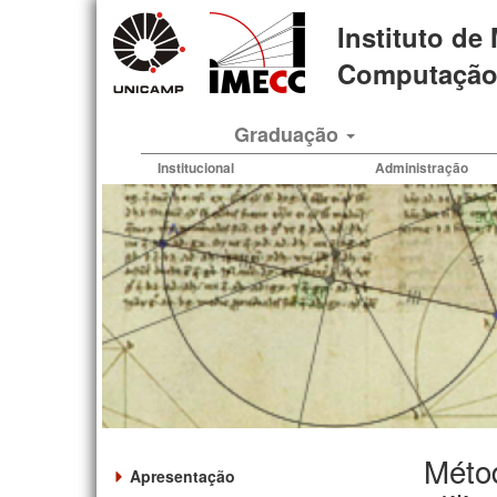
Pular
Instituto de
para
o
Computação 
conteúdo
principal
Graduação
Institucional
Administração
Métod
Apresentação