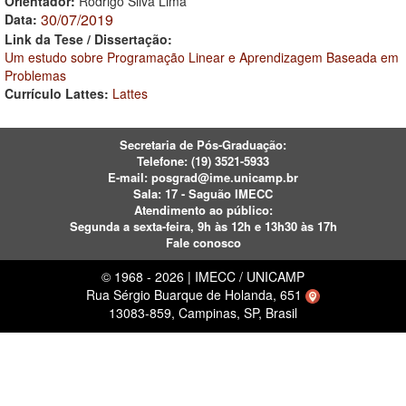
Orientador:
Rodrigo Silva Lima
30/07/2019
Data:
Link da Tese / Dissertação:
Um estudo sobre Programação Linear e Aprendizagem Baseada em
Problemas
Currículo Lattes:
Lattes
Secretaria de Pós-Graduação:
Telefone:
(19) 3521-5933
E-mail:
posgrad@ime.unicamp.br
Sala: 17 - Saguão IMECC
Atendimento ao público:
Segunda a sexta-feira, 9h às 12h e 13h30 às 17h
Fale conosco
© 1968 - 2026 | IMECC / UNICAMP
Rua Sérgio Buarque de Holanda, 651
13083-859, Campinas, SP, Brasil