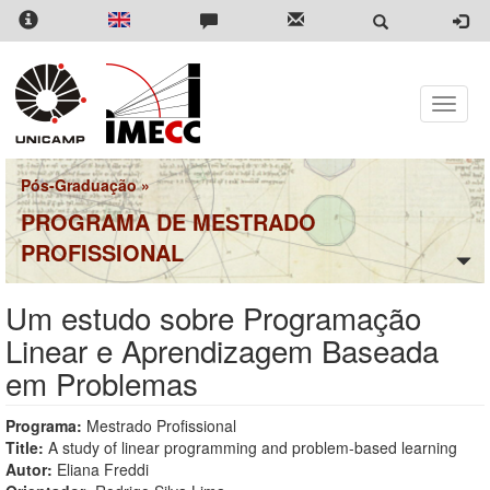
Pular
para
o
conteúdo
principal
Toggle
naviga
Pós-Graduação
»
PROGRAMA DE MESTRADO
PROFISSIONAL
Um estudo sobre Programação
Linear e Aprendizagem Baseada
em Problemas
Programa:
Mestrado Profissional
Title:
A study of linear programming and problem-based learning
Autor:
Eliana Freddi