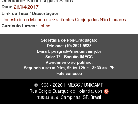
Orientador:
Sandra Augusta Santos
26/04/2017
Data:
Link da Tese / Dissertação:
Um estudo do Método de Gradientes Conjugados Não Lineares
Currículo Lattes:
Lattes
Secretaria de Pós-Graduação:
Telefone:
(19) 3521-5933
E-mail:
posgrad@ime.unicamp.br
Sala: 17 - Saguão IMECC
Atendimento ao público:
Segunda a sexta-feira, 9h às 12h e 13h30 às 17h
Fale conosco
© 1968 - 2026 | IMECC / UNICAMP
Rua Sérgio Buarque de Holanda, 651
13083-859, Campinas, SP, Brasil