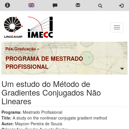
Pular
para
o
conteúdo
principal
Toggle
naviga
Pós-Graduação
»
PROGRAMA DE MESTRADO
PROFISSIONAL
Um estudo do Método de
Gradientes Conjugados Não
Lineares
Programa:
Mestrado Profissional
Title:
A study on the nonlinear conjugate gradient method
Autor:
Maycon Pereira de Souza