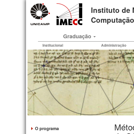
Pular
Instituto de
para
o
Computação 
conteúdo
principal
Graduação
Institucional
Administração
Méto
O programa