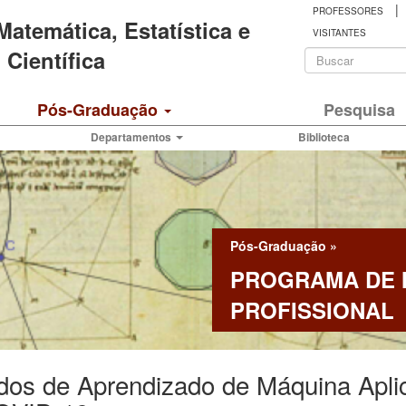
|
PROFESSORES
 Matemática, Estatística e
VISITANTES
Formulá
Científica
de
Buscar
Pós-Graduação
Pesquisa
busca
Departamentos
Biblioteca
Pós-Graduação
»
PROGRAMA DE
PROFISSIONAL
dos de Aprendizado de Máquina Apli