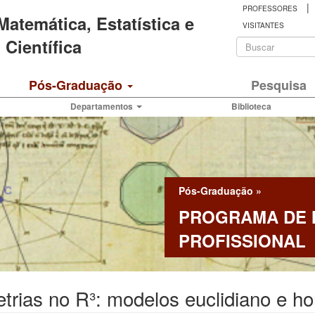
|
PROFESSORES
 Matemática, Estatística e
VISITANTES
Formulá
Científica
de
Buscar
Pós-Graduação
Pesquisa
busca
Departamentos
Biblioteca
Pós-Graduação
»
PROGRAMA DE
PROFISSIONAL
trias no R³: modelos euclidiano e 