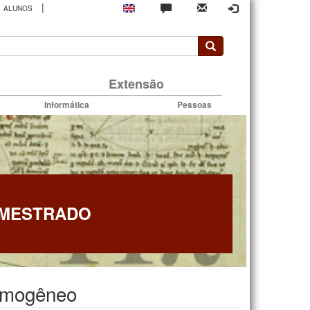
|
ALUNOS
rio
Extensão
Informática
Pessoas
 MESTRADO
homogêneo