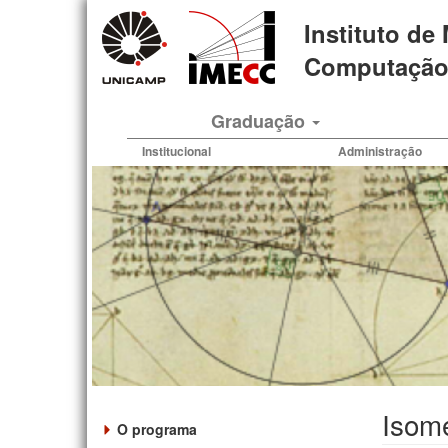
Pular
Instituto de
para
o
Computação 
conteúdo
principal
Graduação
Institucional
Administração
Isome
O programa