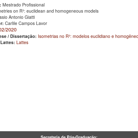
:
Mestrado Profissional
metries on R³: euclidean and homogeneous models
sio Antonio Giatti
or:
Carlile Campos Lavor
02/2020
ese / Dissertação:
Isometrias no R³: modelos euclidiano e homogêne
 Lattes:
Lattes
Secretaria de Pós-Graduação: