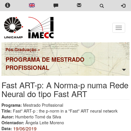
Pular
para
o
conteúdo
principal
Toggle
naviga
Pós-Graduação
»
PROGRAMA DE MESTRADO
PROFISSIONAL
Fast ART-p: A Norma-p numa Rede
Neural do tipo Fast ART
Programa:
Mestrado Profissional
Title:
Fast" ART-p : the p-norm in a "Fast" ART neural network
Autor:
Humberto Tomé da Silva
Orientador:
Ângela Leite Moreno
19/06/2019
Data: