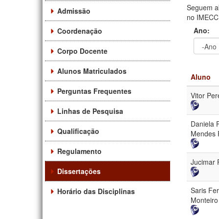
Seguem ab
Admissão
no IMECC. 
Ano:
Coordenação
Corpo Docente
Ano
Ano:
Alunos Matriculados
Aluno
Perguntas Frequentes
Vitor Pe
Linhas de Pesquisa
Daniela 
Qualificação
Mendes 
Regulamento
Jucimar 
Dissertações
Saris Fe
Horário das Disciplinas
Monteiro