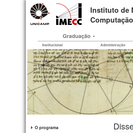
Pular
Instituto de
para
o
Computação 
conteúdo
principal
Graduação
Institucional
Administração
Diss
O programa