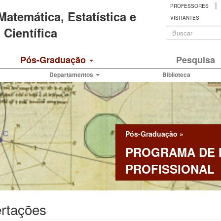
|
PROFESSORES
 Matemática, Estatística e
VISITANTES
Formulá
Científica
de
Buscar
Pós-Graduação
Pesquisa
busca
Departamentos
Biblioteca
Pós-Graduação
»
PROGRAMA DE
PROFISSIONAL
ertações