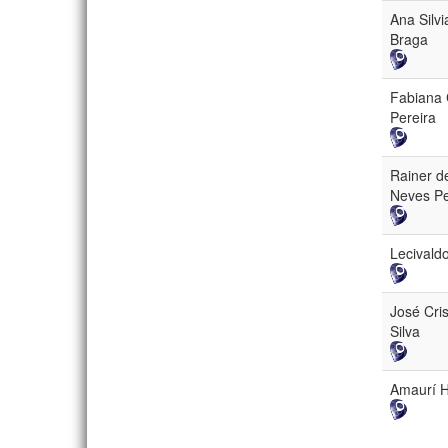
Ana Silvi
Braga
Fabiana 
Pereira
Rainer de
Neves Pe
Lecivald
José Cris
Silva
Amaurí H