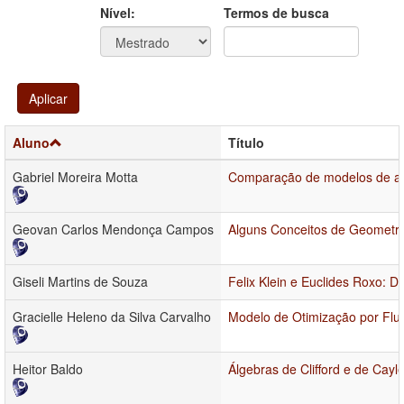
Ano
Ano:
Nível:
Termos de busca
Aplicar
Aluno
Título
Gabriel Moreira Motta
Comparação de modelos de apr
Geovan Carlos Mendonça Campos
Alguns Conceitos de Geometr
Giseli Martins de Souza
Felix Klein e Euclides Roxo:
Gracielle Heleno da Silva Carvalho
Modelo de Otimização por Flu
Heitor Baldo
Álgebras de Clifford e de Cayl