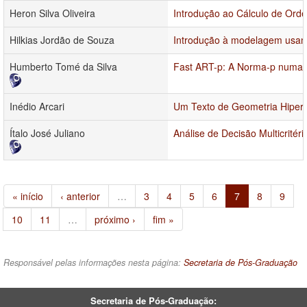
Heron Silva Oliveira
Introdução ao Cálculo de Orde
Hilkias Jordão de Souza
Introdução à modelagem usand
Humberto Tomé da Silva
Fast ART-p: A Norma-p numa 
Inédio Arcari
Um Texto de Geometria Hiperb
Ítalo José Juliano
Análise de Decisão Multicrité
« início
‹ anterior
…
3
4
5
6
7
8
9
10
11
…
próximo ›
fim »
Responsável pelas informações nesta página:
Secretaria de Pós-Graduação
Secretaria de Pós-Graduação: