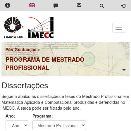
Pular
para
o
conteúdo
principal
Toggle
naviga
Pós-Graduação
»
PROGRAMA DE MESTRADO
PROFISSIONAL
Dissertações
Seguem abaixo as dissertações e teses do Mestrado Profissional em
Matemática Aplicada e Computacional produzidas e defendidas no
IMECC. A saída pode ser filtrada pelo ano.
Ano:
Programa: