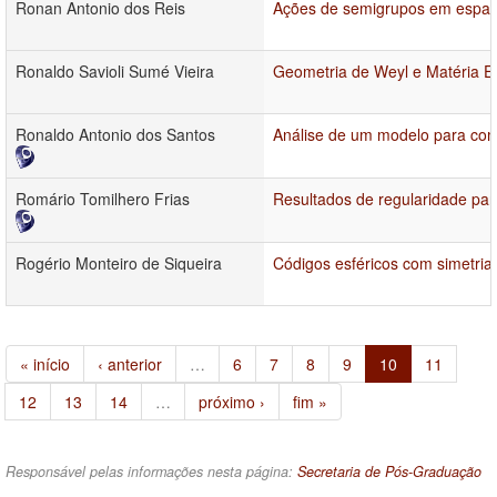
Ronan Antonio dos Reis
Ações de semigrupos em espa
Ronaldo Savioli Sumé Vieira
Geometria de Weyl e Matéria E
Ronaldo Antonio dos Santos
Análise de um modelo para c
Romário Tomilhero Frias
Resultados de regularidade par
Rogério Monteiro de Siqueira
Códigos esféricos com simetrias
« início
‹ anterior
…
6
7
8
9
10
11
12
13
14
…
próximo ›
fim »
Responsável pelas informações nesta página:
Secretaria de Pós-Graduação