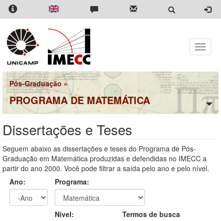
Pular
para
o
conteúdo
principal
Toggle
naviga
Pós-Graduação
»
PROGRAMA DE MATEMÁTICA
Dissertações e Teses
Seguem abaixo as dissertações e teses do Programa de Pós-
Graduação em Matemática produzidas e defendidas no IMECC a
partir do ano 2000. Você pode filtrar a saída pelo ano e pelo nível.
Ano:
Programa:
Ano
Ano:
Nível:
Termos de busca