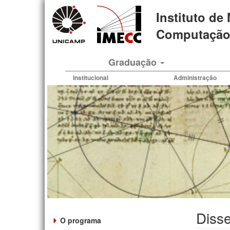
Pular
Instituto de
para
o
Computação 
conteúdo
principal
Graduação
Institucional
Administração
Disse
O programa