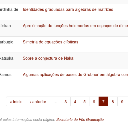
ardinha de
Identidades graduadas para álgebras de matrizes
liskan
Aproximação de funções holomorfas em espaços de dimen
arbugio
Simetria de equações elípticas
katsuka
Sobre a conjectura de Nakai
 Ramos
Algumas aplicações de bases de Grobner em álgebra com
« início
‹ anterior
…
3
4
5
6
7
8
9
l pelas informações nesta página:
Secretaria de Pós-Graduação