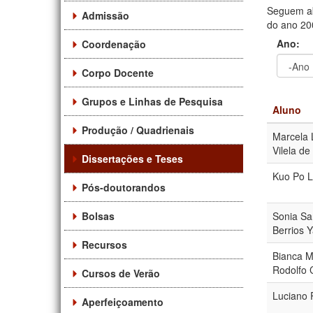
Seguem ab
Admissão
do ano 200
Ano:
Coordenação
Corpo Docente
Ano
Ano:
Grupos e Linhas de Pesquisa
Aluno
Produção / Quadrienais
Marcela 
Vilela d
Dissertações e Teses
Kuo Po L
Pós-doutorandos
Bolsas
Sonia Sar
Berrios 
Recursos
Bianca Mo
Rodolfo 
Cursos de Verão
Luciano 
Aperfeiçoamento