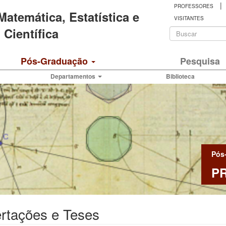
|
PROFESSORES
 Matemática, Estatística e
VISITANTES
Formulá
Científica
de
Buscar
Pós-Graduação
Pesquisa
busca
Departamentos
Biblioteca
Pós
P
rtações e Teses