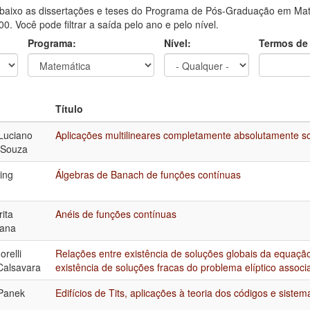
aixo as dissertações e teses do Programa de Pós-Graduação em Mate
0. Você pode filtrar a saída pelo ano e pelo nível.
Programa:
Nível:
Termos de
Título
Luciano
Aplicações multilineares completamente absolutamente 
e Souza
ing
Álgebras de Banach de funções contínuas
ita
Anéis de funções contínuas
Yana
relli
Relações entre existência de soluções globais da equação
Calsavara
existência de soluções fracas do problema elíptico associ
Panek
Edifícios de Tits, aplicações à teoria dos códigos e siste