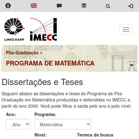
Pular
para
o
conteúdo
principal
Toggle
naviga
Pós-Graduação
»
PROGRAMA DE MATEMÁTICA
Dissertações e Teses
Seguem abaixo as dissertações e teses do Programa de Pós-
Graduação em Matemática produzidas e defendidas no IMECC a
partir do ano 2000. Você pode filtrar a saída pelo ano e pelo nível.
Ano:
Programa:
Ano
Ano:
Nível:
Termos de busca