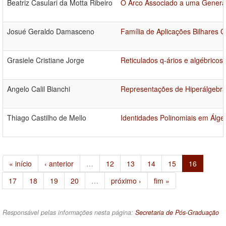
Beatriz Casulari da Motta Ribeiro
O Arco Associado a uma General
Josué Geraldo Damasceno
Família de Aplicações Bilhares 
Grasiele Cristiane Jorge
Reticulados q-ários e algébricos
Angelo Calil Bianchi
Representações de Hiperálgebra
Thiago Castilho de Mello
Identidades Polinomiais em Álge
« início
‹ anterior
…
12
13
14
15
16
17
18
19
20
…
próximo ›
fim »
Responsável pelas informações nesta página:
Secretaria de Pós-Graduação