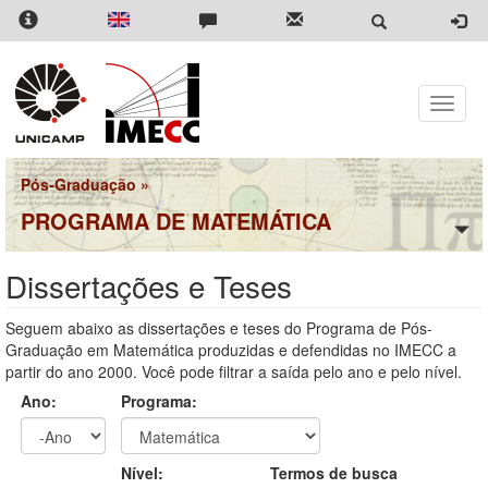
Pular
para
o
conteúdo
principal
Toggle
naviga
Pós-Graduação
»
PROGRAMA DE MATEMÁTICA
Dissertações e Teses
Seguem abaixo as dissertações e teses do Programa de Pós-
Graduação em Matemática produzidas e defendidas no IMECC a
partir do ano 2000. Você pode filtrar a saída pelo ano e pelo nível.
Ano:
Programa:
Ano
Ano:
Nível:
Termos de busca