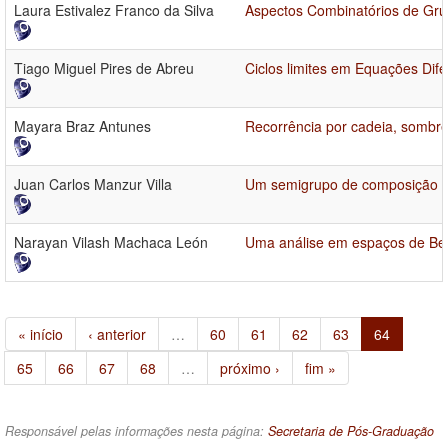
Laura Estivalez Franco da Silva
Aspectos Combinatórios de Gru
Tiago Miguel Pires de Abreu
Ciclos limites em Equações Dif
Mayara Braz Antunes
Recorrência por cadeia, sombre
Juan Carlos Manzur Villa
Um semigrupo de composição p
Narayan Vilash Machaca León
Uma análise em espaços de Be
« início
‹ anterior
…
60
61
62
63
64
65
66
67
68
…
próximo ›
fim »
Responsável pelas informações nesta página:
Secretaria de Pós-Graduação