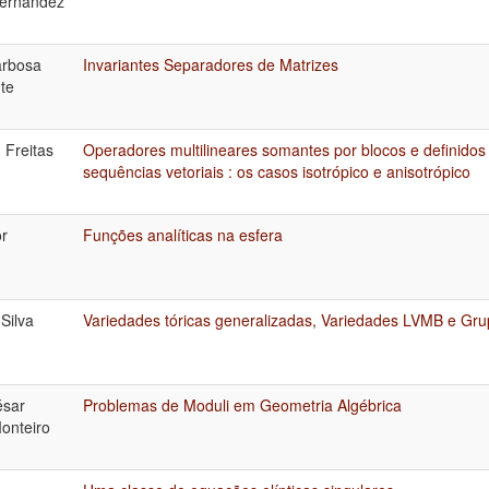
Hernández
arbosa
Invariantes Separadores de Matrizes
te
 Freitas
Operadores multilineares somantes por blocos e definidos
sequências vetoriais : os casos isotrópico e anisotrópico
or
Funções analíticas na esfera
Silva
Variedades tóricas generalizadas, Variedades LVMB e Gru
ésar
Problemas de Moduli em Geometria Algébrica
Monteiro