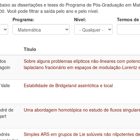
aixo as dissertações e teses do Programa de Pós-Graduação em Mate
0. Você pode filtrar a saída pelo ano e pelo nível.
Programa:
Nível:
Termos de
Título
dos
Sobre alguns problemas elípticos não-lineares com potenci
agoin
laplaciano fracionário em espaços de modulação-Lorentz 
 Valle
Estabilidade de Bridgeland assintótica e local
ndré de
Uma abordagem homotópica no estudo de fluxos singular
gart
ndrés
Simples ARS em grupos de Lie solúveis não nilpotentes d