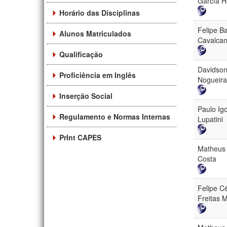
García 
Horário das Disciplinas
Felipe B
Alunos Matriculados
Cavalcan
Qualificação
Davidson
Proficiência em Inglês
Nogueira
Inserção Social
Paulo Ig
Regulamento e Normas Internas
Lupatini
PrInt CAPES
Matheus 
Costa
Felipe C
Freitas 