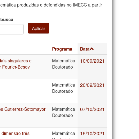
mática produzidas e defendidas no IMECC a partir
 busca
Aplicar
Programa
Data
10/09/2021
ais singulares e
Matemática
e Fourier-Besov
Doutorado
20/09/2021
Matemática
Doutorado
07/10/2021
es Gutierrez-Sotomayor
Matemática
Doutorado
15/10/2021
e dimensão três
Matemática