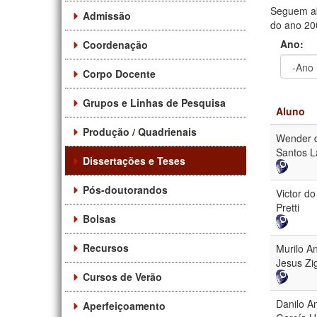
Seguem ab
Admissão
do ano 200
Ano:
Coordenação
Corpo Docente
Ano
Ano:
Grupos e Linhas de Pesquisa
Aluno
Produção / Quadrienais
Wender 
Santos L
Dissertações e Teses
Pós-doutorandos
Victor do
Pretti
Bolsas
Recursos
Murilo A
Jesus Zi
Cursos de Verão
Danilo A
Aperfeiçoamento