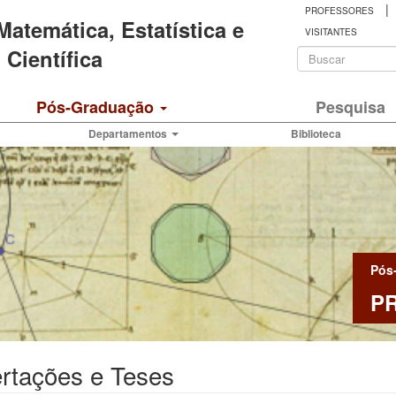
|
PROFESSORES
 Matemática, Estatística e
VISITANTES
Formulá
Científica
de
Buscar
Pós-Graduação
Pesquisa
busca
Departamentos
Biblioteca
Pós
P
rtações e Teses