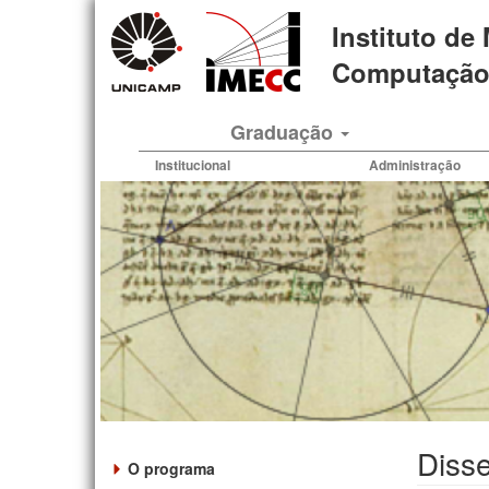
Pular
Instituto de
para
o
Computação 
conteúdo
principal
Graduação
Institucional
Administração
Disse
O programa