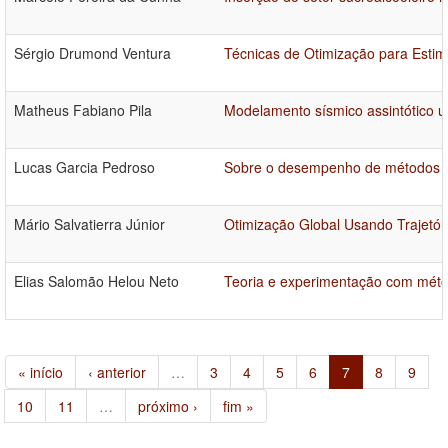
Sérgio Drumond Ventura
Técnicas de Otimização para Esti
Matheus Fabiano Pila
Modelamento sísmico assintótico uti
Lucas Garcia Pedroso
Sobre o desempenho de métodos de 
Mário Salvatierra Júnior
Otimização Global Usando Trajetór
Elias Salomão Helou Neto
Teoria e experimentação com méto
« início
‹ anterior
…
3
4
5
6
7
8
9
10
11
…
próximo ›
fim »