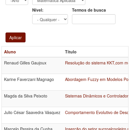
Ano
Ano:
Nível:
Termos de busca
Aplicar
Aluno
Título
Renaud Gilles Gaujoux
Resolução do sistema KKT,com mét
Karine Faverzani Magnago
Abordagem Fuzzy em Modelos Popul
Magda da Silva Peixoto
Sistemas Dinâmicos e Controlador
Julio César Saavedra Vásquez
Comportamento Evolutivo de Desca
Marcelo Pereira da Cunha
Inserção do setor sucroalcooleiro 