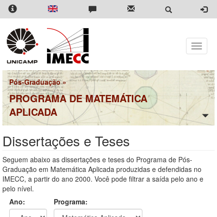
Pular
para
o
conteúdo
principal
Toggle
naviga
Pós-Graduação
»
PROGRAMA DE MATEMÁTICA
APLICADA
Dissertações e Teses
Seguem abaixo as dissertações e teses do Programa de Pós-
Graduação em Matemática Aplicada produzidas e defendidas no
IMECC, a partir do ano 2000. Você pode filtrar a saída pelo ano e
pelo nível.
Ano:
Programa: