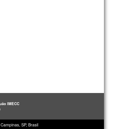
aguão IMECC
h
Campinas, SP, Brasil