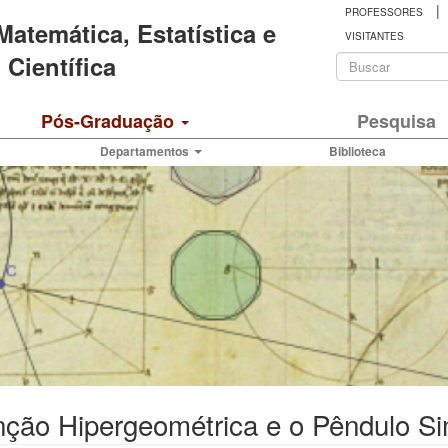
|
PROFESSORES
 Matemática, Estatística e
VISITANTES
Formulá
Científica
de
Buscar
Pós-Graduação
Pesquisa
busca
Departamentos
Biblioteca
nção Hipergeométrica e o Pêndulo S