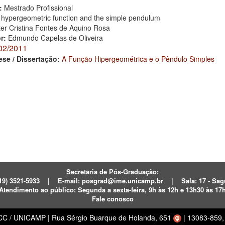
:
Mestrado Profissional
 hypergeometric function and the simple pendulum
ter Cristina Fontes de Aquino Rosa
or:
Edmundo Capelas de Oliveira
02/2011
ese / Dissertação:
A Função Hipergeométrica e o Pêndulo Simples
Secretaria de Pós-Graduação:
19) 3521-5933
|
E-mail:
posgrad@ime.unicamp.br
|
Sala: 17 - S
Atendimento ao público:
Segunda a sexta-feira, 9h às 12h e 13h30 às 17
Fale conosco
ECC / UNICAMP
|
Rua Sérgio Buarque de Holanda, 651
|
13083-859, 