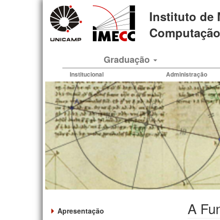
Pular
Instituto de
para
o
Computação 
conteúdo
principal
Graduação
Institucional
Administração
A Fu
Apresentação