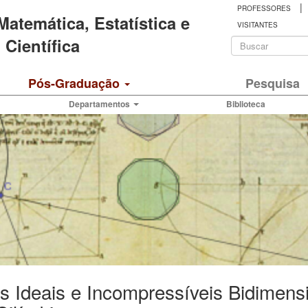
|
PROFESSORES
 Matemática, Estatística e
VISITANTES
Formulá
Científica
de
Buscar
Pós-Graduação
Pesquisa
busca
Departamentos
Biblioteca
s Ideais e Incompressíveis Bidimens