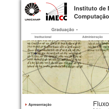
Pular
Instituto de
para
o
Computação 
conteúdo
principal
Graduação
Institucional
Administração
Fluxo
Apresentação