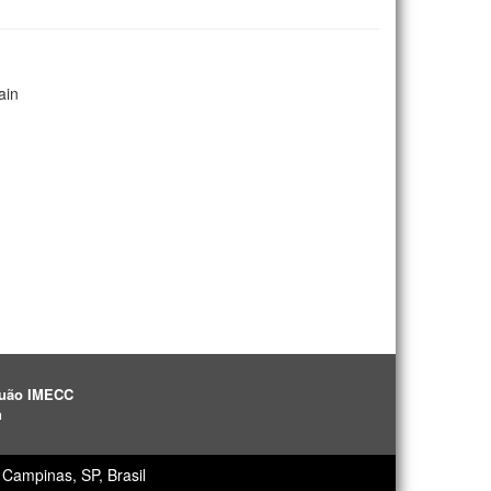
ain
aguão IMECC
h
Campinas, SP, Brasil