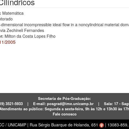
ilíndricos
:
Matemática
torado
dimensional incompressible ideal flow in a noncylindrical material dom
avia Zechineli Fernandes
or:
Milton da Costa Lopes Filho
11/2005
Secretaria de Pós-Graduação:
19) 3521-5933
|
E-mail:
posgrad@ime.unicamp.br
|
Sala: 17 - S
Atendimento ao público:
Segunda a sexta-feira, 9h às 12h e 13h30 às 17
Fale conosco
ECC / UNICAMP
|
Rua Sérgio Buarque de Holanda, 651
|
13083-859, 