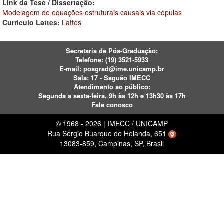
Link da Tese / Dissertação:
Modelagem de equações estruturais causais via cópulas
Currículo Lattes:
Lattes
Secretaria de Pós-Graduação:
Telefone:
(19) 3521-5933
E-mail:
posgrad@ime.unicamp.br
Sala: 17 - Saguão IMECC
Atendimento ao público:
Segunda a sexta-feira, 9h às 12h e 13h30 às 17h
Fale conosco
© 1968 - 2026 | IMECC / UNICAMP
Rua Sérgio Buarque de Holanda, 651
13083-859, Campinas, SP, Brasil