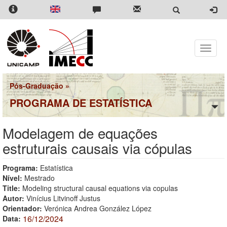
Pular
para
o
conteúdo
principal
Toggle
naviga
Pós-Graduação
»
PROGRAMA DE ESTATÍSTICA
Modelagem de equações
estruturais causais via cópulas
Programa:
Estatística
Nível:
Mestrado
Title:
Modeling structural causal equations via copulas
Autor:
Vinícius Litvinoff Justus
Orientador:
Verónica Andrea González López
16/12/2024
Data: