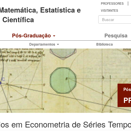
|
PROFESSORES
 Matemática, Estatística e
VISITANTES
Formulá
Científica
de
Buscar
Pós-Graduação
Pesquisa
busca
Departamentos
Biblioteca
Pós
P
ios em Econometria de Séries Tempo