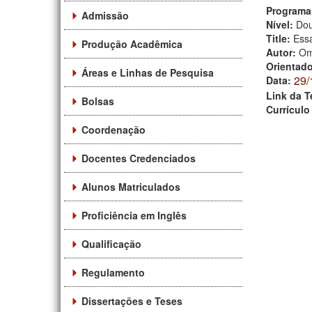
Programa
Admissão
Nível:
Dou
Title:
Essa
Produção Acadêmica
Autor:
Om
Orientad
Áreas e Linhas de Pesquisa
29/
Data:
Link da T
Bolsas
Currículo
Coordenação
Docentes Credenciados
Alunos Matriculados
Proficiência em Inglês
Qualificação
Regulamento
Dissertações e Teses