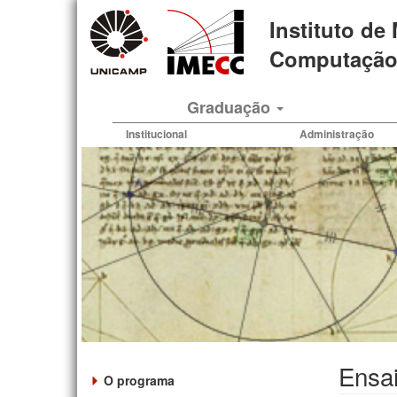
Pular
Instituto de
para
o
Computação 
conteúdo
principal
Graduação
Institucional
Administração
Ensa
O programa