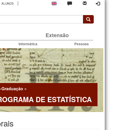
|
ALUNOS
rio
Extensão
Informática
Pessoas
-Graduação
»
ROGRAMA DE ESTATÍSTICA
rais