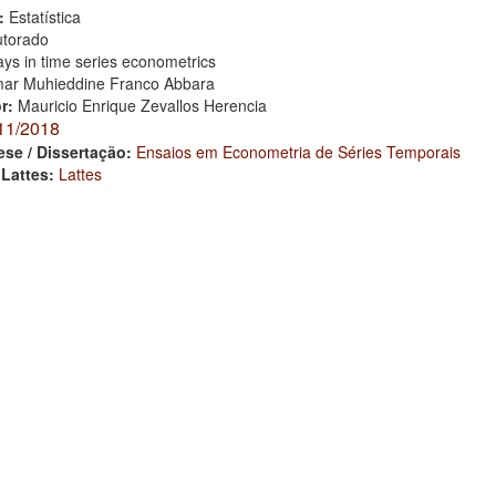
:
Estatística
torado
ys in time series econometrics
ar Muhieddine Franco Abbara
or:
Mauricio Enrique Zevallos Herencia
11/2018
ese / Dissertação:
Ensaios em Econometria de Séries Temporais
 Lattes:
Lattes